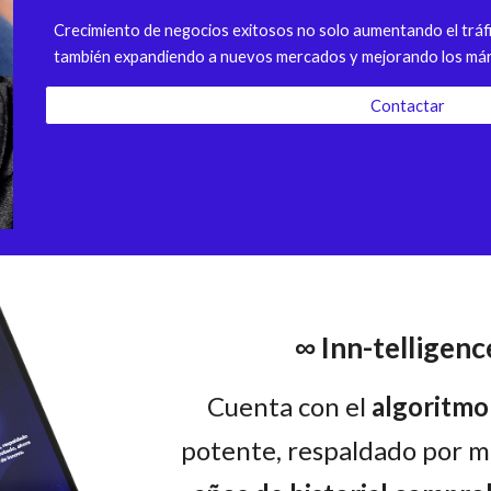
Crecimiento de negocios exitosos no solo aumentando el tráfi
también expandi
endo
a nuevos mercados y mejorando los már
Contactar
∞ Inn-telligence
Cuenta con el
algoritmo
potente, respaldado por 