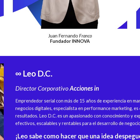
Juan Fernando
Franco
Fundador
INNOVA
∞ Leo D.C.
Director
Corporativo
Acciones in
Emprendedor serial con más de 15 años de experiencia en mark
negocios digitales, especialista en performance marketing, es
resultados. Leo D.C. es un apasionado con conocimiento y exp
efectivos, escalables y rentables para el desarrollo de negoci
¡Leo
s
abe como hacer que una idea despegue