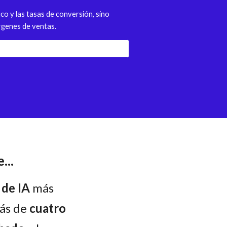
co y las tasas de conversión, sino
genes de ventas.
...
 de IA
más
más de
cuatro