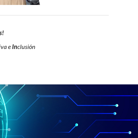
s!
iva e
In
clusión