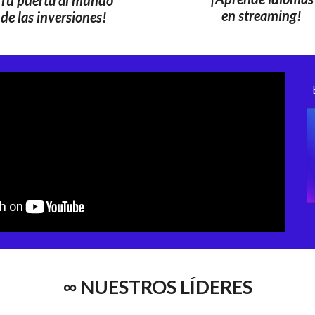
Tu puerta al mundo
en streaming
!
de las inversiones
!
∞ NUESTROS LÍDERES