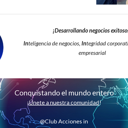
¡Desarrollando negocios exitoso
In
teligencia de negocios,
In
tegridad corporat
empresarial
Conquistando el mundo entero
¡
Únete a nuestra comunidad
!
@Club Acciones in