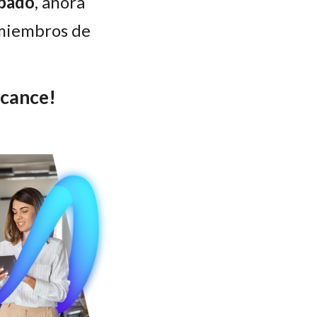
obado
, ahora
 miembros de
lcance!