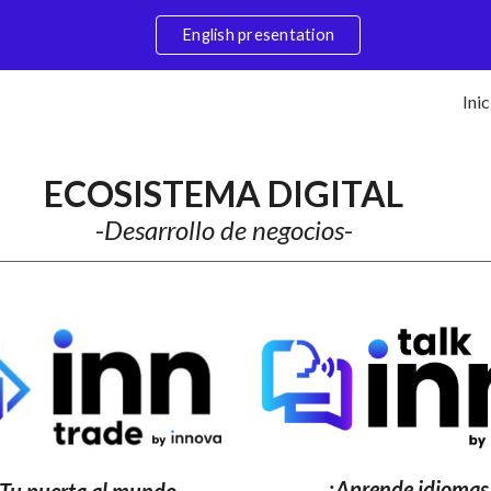
English presentation
ip to main content
Skip to navigat
Inic
ECOSISTEMA DIGITAL
-
Desarrollo de negocios
-
¡
Aprende idiomas