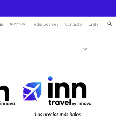
ion
∞ innova
io
Redes Sociales
Contacto
English
¡L
os precios más bajos