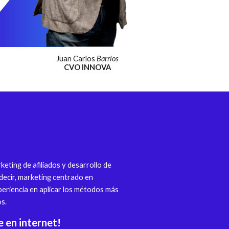
Juan Carlos
Barrios
CVO INNOVA
eting de afiliados y desarrollo de
 decir, marketing centrado en
eriencia en aplicar los métodos más
os.
 en internet!